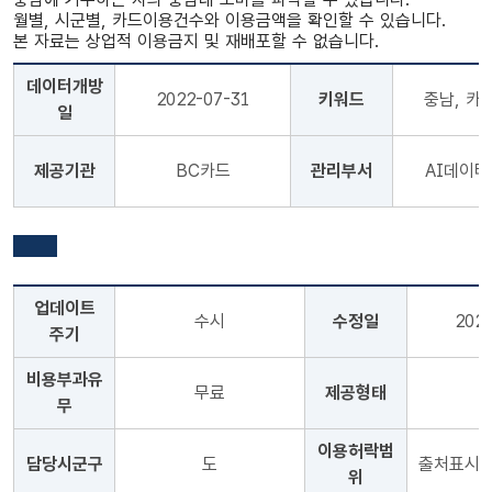
월별, 시군별, 카드이용건수와 이용금액을 확인할 수 있습니다.
본 자료는 상업적 이용금지 및 재배포할 수 없습니다.
데이터개방
2022-07-31
키워드
충남, 카드
일
제공기관
BC카드
관리부서
AI데이
업데이트
수시
수정일
202
주기
비용부과유
무료
제공형태
무
이용허락범
담당시군구
도
출처표시+
위