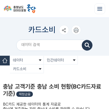
전
체
메
뉴
열
카드소비
기
공유하
인쇄하
기
기
데이터
민간데이터
홈
카드소비
충남 고객기준 충남 소비 현황(BC카드자료
기준)
재정금융
BC카드 제공한 데이터의 통계 자료로
충남에 거주하는 자의 충남내 소비를 파악할 수 있습니다.