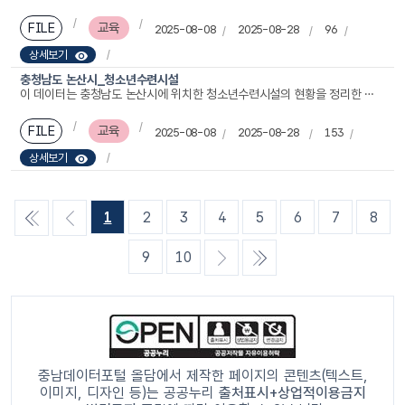
FILE
교육
2025-08-08
2025-08-28
96
상세보기
충청남도 논산시_청소년수련시설
이 데이터는 충청남도 논산시에 위치한 청소년수련시설의 현황을 정리한 자료입니다. 주요 항목에는 시설명, 시도 및 시군구명, 도로명 및 지번 주소, 위도·경도 좌표, 전화번호, 운영단체명 및 연락처, 주요시설, 대표자명, 부지면적, 연면적, 총 직원 수, 데이터 기준일자 등이 포함되어 있습니다. 본 자료는 지역 내 청소년 대상 수련·체험 공간의 분포와 시설 현황을 파악하는 데 유용하며, 청소년 활동 기반 조성, 여가·교육 프로그램 운영, 인프라 확충 계획 수립 등에 활용할 수 있습니다. 특히 부지·연면적, 주요시설, 직원 수 등의 정보를 통해 시설 규모와 운영 여건을 비교·분석하는 데 기초 자료로 쓰일 수 있습니다.
FILE
교육
2025-08-08
2025-08-28
153
상세보기
1
2
3
4
5
6
7
8
첫 목
이전
9
10
록
목록
다음
마지
목록
막 목
록
충남데이터포털 올담에서 제작한 페이지의 콘텐츠(텍스트,
이미지, 디자인 등)는 공공누리
출처표시+상업적이용금지