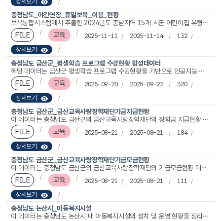
상세보기
충청남도_야간연장_휴일보육_이용_현황
보육통합시스템에서 추출한 2024년도 충남지역 15개 시군 어린이집 유형별(국공립/사회복지법인/법인단체/민간/가정/협동/직장) 연장형보육(야간연장,휴일보육 등)을 이용하는 영유아들의 시간대별 이용인원수에 대한 데이터 입니다.
FILE
교육
2025-11-11
2025-11-14
132
상세보기
충청남도 금산군_평생학습 프로그램 수강현황 합성데이터
해당 데이터는 금산군 평생학습 프로그램 수강현황을 기반으로 인공지능 생성모델 알고리즘에 적용하여 산출된 합성데이터입니다. 합성데이터는 원천데이터와 통계적으로 유사한 패턴을 가진 가상데이터로, 익명화와 통계적 변형 기법을 통해 개인정보를 철저히 보호합니다. 합성 모델(CTGAN, GMM)에 따라 각각 9,999건, 9,955건의 데이터가 수록되어 있습니다. 해당 합성데이터를 활용하여 프로그램별 요일·시간·장소 대비 신청 패턴을 분석해 인기 강좌·시간대를 식별하고, 차기 분기 편성·강의실 배정을 최적화할 수 있습니다. 또한 읍면·성별 분포에 따른 참여 편차를 파악해 대상자 맞춤 홍보·찾아가는 강좌 기획에 반영할 수 있습니다.
FILE
교육
2025-09-20
2025-09-22
320
상세보기
충청남도 금산군_금산교육사랑장학재단기금지급현황
이 데이터는 충청남도 금산군의 금산교육사랑장학재단의 장학금 지급현황 자료로 2011년부터 초등학생, 중학생, 고등학생, 대학생에게 장학금 지급 인원(명)과 장학금 지급금액(천원) 데이터를 제공합니다. 본 데이터는 학생들의 교육비 부담 경감 효과와 장학사업 운영 성과를 파악하는 데 활용되며, 장학정책 수립, 교육재정 계획, 사회공헌 활동 평가에도 중요한 기초자료가 됩니다. 또한 지역별·학교별 장학금 지급 현황을 분석하면 교육격차 해소 및 맞춤형 인재 육성 전략 수립에 기여할 수 있습니다.
FILE
교육
2025-08-21
2025-08-21
184
상세보기
충청남도 금산군_금산교육사랑장학재단기금모금현황
이 데이터는 충청남도 금산군의 금산교육사랑장학재단의 기금모금현황 데이터로 2009년부터의 장학기금 모금현황으로 모금구분에 따른 모금총액 데이터를 제공하고 있습니다. 장학사업 추진을 위해 조성된 기부금 및 기금 규모를 집계하여 제공하는 자료입니다. 이를 통해 금산교육사랑장학재단의 재정 건전성과 모금 활동 성과를 파악할 수 있으며, 투명한 기부문화 확산과 장학사업 계획 수립에도 활용됩니다. 또한 지역별·분야별 장학기금 조성 추이를 분석하여 교육 격차 해소, 인재육성 전략, 사회공헌 연구 등에 기초자료로 사용할 수 있습니다
FILE
교육
2025-08-21
2025-08-21
111
상세보기
충청남도 논산시_아동복지시설
이 데이터는 충청남도 논산시 내 아동복지시설의 설치 및 운영 현황을 정리한 자료입니다. 주요 항목에는 인허가일자, 시설유형, 시설명, 행정동명, 도로명 및 지번 주소, 위도·경도, 정원과 현원, 종사자 수, 대표전화번호, 관리기관명, 데이터 기준일자 등이 포함되어 있습니다. 본 자료는 지역 아동복지시설의 설립 시기와 유형, 수용 및 운영 현황을 종합적으로 파악할 수 있도록 구성되어 있으며, 아동 보호 및 복지서비스 제공의 기반 자료로 활용됩니다. 특히 정원 대비 현원, 종사자 수 등의 정보를 통해 시설의 수용 여건 및 인력 운영 상황을 분석할 수 있어, 복지 수요 대응, 시설 확충 및 서비스 품질 개선 등 정책 수립에 유용하게 활용됩니다.