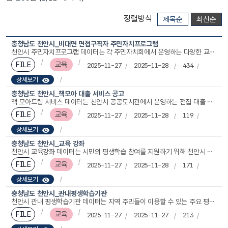
정렬방식
제목순
최신순
충청남도 천안시_비대면 면접구직자 주민자치프로그램
천안시 주민자치프로그램 데이터는 각 주민자치회에서 운영하는 다양한 교육·문화·생활 프로그램 정보를 체계적으로 제공하는 자료입니다. 모집인원, 모집기간, 운영기간 등 프로그램 참여에 필요한 핵심 일정 정보를 비롯해 교육대상, 교육장소, 기관구분, 학기명과 같은 운영 단위가 상세하게 포함되어 있어 주민들은 자신에게 적합한 프로그램을 쉽게 탐색할 수 있습니다. 지역별 특성과 주민 수요에 맞춘 맞춤형 프로그램 운영에도 활용됩니다. 이 데이터는 천안시의 평생학습 활성화, 지역 공동체 강화, 생활문화 확산을 위한 기반 정보로 중요한 역할을 합니다.
FILE
교육
2025-11-27
2025-11-28
434
상세보기
충청남도 천안시_책모아 대출 서비스 공고
책 모아드림 서비스 데이터는 천안시 공공도서관에서 운영하는 전집 대출 신청 및 대출 이력을 정리한 자료입니다. 각 기록은 도서관명, 대출회차, 서적명, 신청시작일과 종료일, 신청인원수, 대출시작일과 종료일, 신청대상, 대출장소, 대출기간 등의 항목을 포함합니다. 이를 통해 연도별·회차별 대출 현황 통계 작성, 회원 수요 기반 전집 구비 계획 수립 등 정책 수요를 뒷받침하는 근거 자료가 됩니다. 해당 서비스는 온라인으로 신청 및 확인이 가능하며, [https://www.cheonan.go.kr/prog/bookLoan/lib/sub02_08/list.do]해당 링크를 통해 확인 가능합니다.
FILE
교육
2025-11-27
2025-11-28
119
상세보기
충청남도 천안시_교육 강좌
천안시 교육강좌 데이터는 시민의 평생학습 참여를 지원하기 위해 천안시 도서관에서 운영하는 다양한 공연 및 교육프로그램의 운영 정보를 체계적으로 제공하는 자료입니다. 교육기관명, 강좌명, 교육기간, 접수기간 등 기본 일정 정보와 함께 모집인원, 교육대상, 참여 가능 출생년도, 교육장소 등 수강 조건이 상세히 포함되어 있어 교육 참여 가능 여부를 쉽게 판단할 수 있습니다. 또한 담당 문의전화번호가 제공돼 강좌 내용, 신청 절차, 준비물 등 추가 정보를 직접 확인할 수 있습니다. 이 데이터는 시민의 학습 기회 확대를 위한 강좌 운영 관리, 교육 수요 분석, 기관별 프로그램 기획 등에 활용될 수 있으며, 천안시의 평생학습 환경 개선과 교육 접근성 향상에 중요한 기반 자료로 기능합니다.
FILE
교육
2025-11-27
2025-11-28
171
상세보기
충청남도 천안시_관내평생학습기관
천안시 관내 평생학습기관 데이터는 지역 주민들이 이용할 수 있는 주요 평생교육시설의 정보를 제공하며 기관명, 전화번호, 홈페이지 주소 등 기본 정보를 포함합니다. 종합사회복지관, 평생학습관 등 다양한 기관이 수록되어 있으며 주민 대상 문화·교육 프로그램 제공, 상담 및 복지 지원, 지역 커뮤니티 활성화 등 다양한 기능을 수행합니다. 각 기관의 연락처와 사이트 정보를 통해 시민은 프로그램 신청, 활동 참여, 시설안내 확인 등을 손쉽게 할 수 있어 지역의 교육 접근성과 학습 기회를 확대하는 데 중요한 기반 자료로 활용됩니다.
FILE
교육
2025-11-27
2025-11-27
213