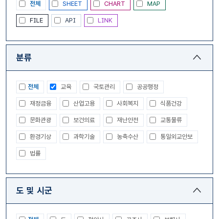
전체
SHEET
CHART
MAP
FILE
API
LINK
분류
전체
교육
국토관리
공공행정
재정금융
산업고용
사회복지
식품건강
문화관광
보건의료
재난안전
교통물류
환경기상
과학기술
농축수산
통일외교안보
법률
도 및 시군