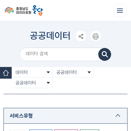
전
체
메
뉴
열
공공데이터
기
공유하
인쇄하
기
기
데이터
공공데이터
홈
공공데이터
서비스유형