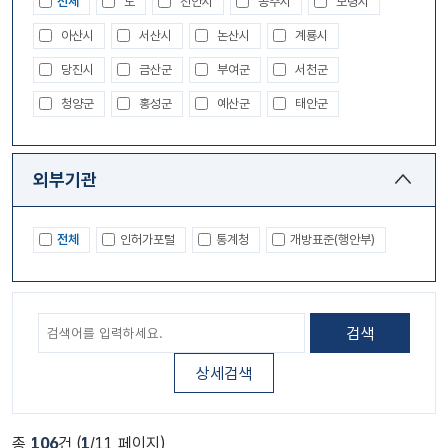
전체
도
천안시
공주시
보령시
아산시
서산시
논산시
계룡시
당진시
금산군
부여군
서천군
청양군
홍성군
예산군
태안군
외부기관
전체
인허가포털
통계청
개방표준(행안부)
검색
상세검색
총
106
건 (
1
/11 페이지)