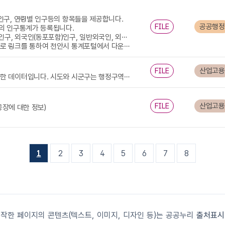
)인구, 연령별 인구등의 항목들을 제공합니다.
FILE
공공행정
준의 인구통계가 등록됩니다.
외국국적동포 인구, 세대 등을 각 읍면동 별로 확인할 수 있습니다.
를 통하여 천안시 통계포털에서 다운로드 바랍니다.
FILE
산업고용
충청남도 천안시 제조업체 현황 데이터는 지역 내 제조업 기반 현황을 파악한 데이터입니다. 시도와 시군구는 행정구역별 제조업체 분포를 확인하는 기본 항목이며, 회사명과 공장구분은 기업의 식별과 공장 형태를 파악하는 데 사용됩니다. 전화번호는 기업 문의 및 행정 대응에 활용되며, 생산품과 업종명은 해당 제조업체의 주력 산업 분야와 생산 특성을 이해하는 핵심 정보입니다. 공장대표주소는 사업장의 물리적 위치를 명확히 제공하여 산업단지 배치, 지역 경제 활성화 정책, 기업 지원 행정 등에 활용될 수 있습니다. 본 데이터는 지역 제조업 현황 파악, 산업정책 수립, 기업지원센터 운영, 산업 기반 시설 분석 등 다양한 행정·경제 업무를 지원하는 기초자료입니다.
FILE
산업고용
공장에 대한 정보)
1
2
3
4
5
6
7
8
한 페이지의 콘텐츠(텍스트, 이미지, 디자인 등)는 공공누리
출처표시