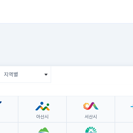
지역별
시
아산시
서산시