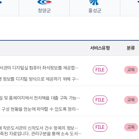
군
청양군
홍성군
서비스유형
분류
천안시 중앙도서관,신방도서관,청수도서관,쌍용도서관,두정도서관,도솔도서관의 디지털실 컴퓨터 좌석정보를 제공합니다.
FILE
교육
능 여부와 운영 시간을 파악하는 데 활용됩니다. 본 데이터는 시민의 도서관 좌석 이용 편의를 높이고, 도서관 운영 효율화를 위한 기초자료로 활용될 수 있습니다.
천안시 도서관에서 구입한 각종 전자도서 자료를 인터넷에 제공하며, 모바일 및 홈페이지에서 전차책을 대출 구독 가능합니다.
FILE
교육
. 본 데이터는 전자도서관 운영 전략 수립, 도서 수요 분석, 분야별 콘텐츠 확충 계획 등 행정 및 서비스 개선을 위한 기초자료로 활용될 수 있습니다.
FILE
교육
충청남도 천안시 중앙도서관 외 7개 도서관 및 원성2동작은도서관 외 14개 작은도서관의 신착도서 건수 항목의 정보를 제공합니다.
타내어 자료 이용 가능 여부를 파악하는 데 유용합니다. 본 데이터는 도서관 장서관리, 신간 서비스 운영, 시민 독서 활성화 정책 등 다양한 행정·문화 서비스를 지원할 수 있는 기초 정보입니다.