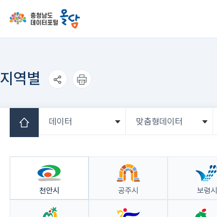
지역별
공유하
인쇄하
기
기
데이터
맞춤형데이터
홈
천안시
공주시
보령