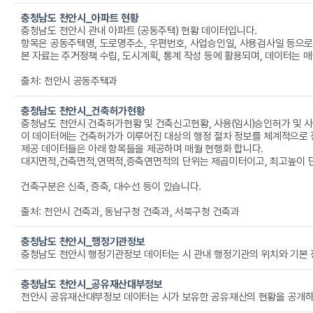
충청남도 천안시_아파트 현황
충청남도 천안시 관내 아파트 (공동주택) 현황 데이터입니다.
항목은 공동주택명, 도로명주소, 우편번호, 사업승인일, 사용검사일 등으로 구성되며, 천안시 관내 공동주택 분포와 구조 파악에 활용됩니다. 도로명주소는 단지가 속한 행정구역, 공동주택명은 아파트 명칭, 우편번호 및 지번은 위치 정보입니다. 동수와 세대수는 단지 규모를, 층수는 최고층을,
본 자료는 주거정책 수립, 도시계획, 통계 작성 등에 활용되며, 데이터는 매월 말 기준자료입니다. 아파트 규모 및 위치 정보를 통해 도시계획과 주거 환경 개선에
출처: 천안시 공동주택과
충청남도 천안시_건축허가현황
이 데이터에는 건축허가가 이루어진 대상의 행정 절차 정보를 체계적으로 정리한 자료로, 건축물이 어느 위치에서 허가되었는지, 공사가 언제 착공되고 사용승인에 이르렀는지 등 주요 진행 일정을 확인할 수 있도록 구성되어 있습니다. 또한 주용도와 부속용도 정보를 통해 건축 목적의 기본적 성격을 파악할 수 있어
제공 데이터들은 아래 항목들을 제공하며 매월 현행화 합니다.
대지면적,건축면적,연멱적,증축연면적의 단위는 제곱미터이고, 최고높이 단위는 미터입
건축구분은 신축, 증축, 대수선 등이 있습니다.
출처: 천안시 건축과, 동남구청 건축과, 서북구청 건축과
충청남도 천안시_행정기관정보
충청남도 천안시_공유재산대부정보