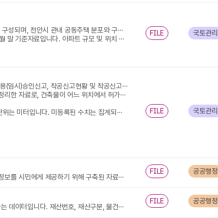
 의미합니다. 구는 동남구 또는 서북구가 있습니다. 동은 법정동을 의미합니다. 사용검사일은 입주 승인 시기이며, 연면적은 주택 면적을 나타내며 단위는 제곱미터입니다.
FILE
국토관리
 기여하며, 시민과 관계 기관이 최신 아파트 관련 정보를 신속하게 확인할 수 있도록 지원합니다.
충청남도 천안시 건축허가현황 및 건축신고현황, 사용(임시)승인허가 및 사용(임시)승인신고, 착공신고현황 및 착공신고허가현황 데이터입니다.
 지역 내 건축동향을 이해하는 데 참고자료로 활용할 수 있습니다. 행정처리 흐름을 날짜 단위로 제공하고 있어 건축 절차의 단계별 진행 현황을 비교·분석하는 데에도 의미가 있습니다.
FILE
국토관리
니다. 미등록된 수치는 집계되지 않은 항목입니다.
FILE
공공행정
충청남도 천안시 행정기관정보 데이터는 시 관내 행정기관의 위치와 기본 정보를 시민에게 제공하기 위해 구축된 자료입니다. 연번과 기관명은 행정기관 식별을 위한 기본 항목이며, 소재지 도로명주소는 민원인이 정확한 위치를 손쉽게 찾을 수 있도록 지원합니다. 전화번호 정보는 행정 문의, 서비스 안내, 민원 대응 시 활용되며 시민과 행정기관 간의 소통을 원활하게 합니다. 데이터기준일자는 정보의 최신성과 신뢰성을 확보하는 기준이 됩니다. 본 데이터는 지역 내 행정서비스 제공 체계를 이해하고 기관별 기능 분포를 파악하는 데 유용하며, 민원 편의 향상, 공공기관 위치 기반 서비스 개발, 행정정보 관리 등 다양한 행정 업무에서 활용될 수 있습니다
FILE
공공행정
천안시 공유재산대부정보 데이터는 시가 보유한 공유재산의 현황을 공개하는 데이터입니다. 재산번호, 재산구분, 물건지주소, 지목 등 기본적인 토지 정보와 함께 계약시작일·종료일, 대부면적, 공부상면적, 대부목적 등 대부 이용 현황을 확인할 수 있도록 구성되어 있습니다. 이 데이터는 공공재산이 어떠한 용도로 누구에게, 어떤 기간 동안 사용되는지를 투명하게 공개하여 시민의 알 권리를 보장하고 행정 신뢰성을 높이는 데 활용될 수 있습니다. 또한 대부 기간별 자산 활용도 분석, 재산별 용도 적정성 검토, 향후 대부 정책 수립 등 행정 의사결정에도 중요한 근거 자료로 사용될 수 있습니다.