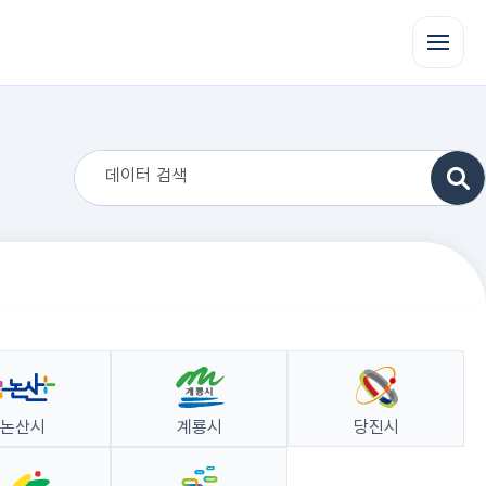
전
체
메
뉴
열
기
논산시
계룡시
당진시