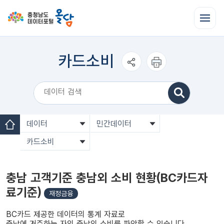
전
체
메
뉴
열
카드소비
기
공유하
인쇄하
기
기
데이터
민간데이터
홈
카드소비
충남 고객기준 충남외 소비 현황(BC카드자
료기준)
재정금융
BC카드 제공한 데이터의 통계 자료로
충남에 거주하는 자의 충남외 소비를 파악할 수 있습니다.