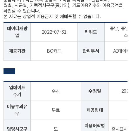
월별, 시군별, 가맹점시군구(충남외), 카드이용건수와 이용금액을
확인할 수 있습니다.
본 자료는 상업적 이용금지 및 재배포할 수 없습니다.
데이터개방
충남, 충남외
2022-07-31
키워드
일
소
제공기관
BC카드
관리부서
AI데이
업데이트
수시
수정일
202
주기
비용부과유
무료
제공형태
무
이용허락범
담당시군구
도
출처표시+